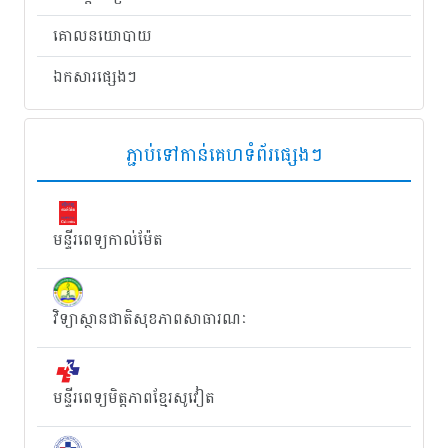
គោលនយោបាយ
ឯកសារផ្សេងៗ
ភ្ជាប់​ទៅ​កាន់​គេហទំព័រ​ផ្សេងៗ
មន្ទីរពេទ្យកាល់ម៉ែត
វិទ្យាស្ថានជាតិសុខភាពសាធារណៈ
មន្ទីរពេទ្យមិត្តភាពខ្មែរសូវៀត