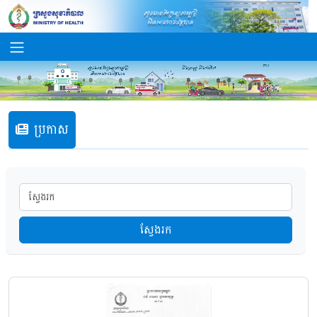
ប្រកាស
ស្វែងរក