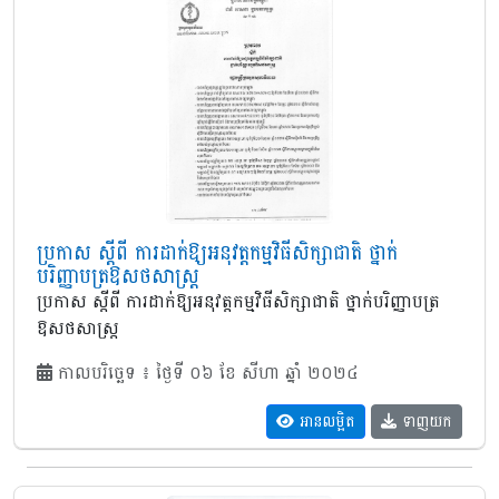
ប្រកាស ស្តីពី ការដាក់ឱ្យអនុវត្តកម្មវិធីសិក្សាជាតិ ថ្នាក់
បរិញ្ញាបត្រឱសថសាស្ត្រ
ប្រកាស ស្តីពី ការដាក់ឱ្យអនុវត្តកម្មវិធីសិក្សាជាតិ ថ្នាក់បរិញ្ញាបត្រ
ឱសថសាស្ត្រ
កាលបរិច្ឆេទ ៖ ថ្ងៃទី ០៦ ខែ សីហា ឆ្នាំ ២០២៤
អានលម្អិត
ទាញយក