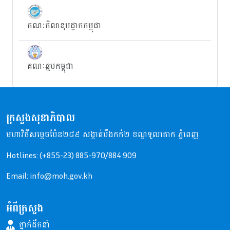
គណៈគិលានុបដ្ឋាកកម្ពុជា
គណៈឆ្មបកម្ពុជា
ក្រសួងសុខាភិបាល
មហាវិថីសម្តេចប៉ែន២៨៩ សង្កាត់បឹងកក់២ ខណ្ឌទួលគោក ភ្នំពេញ
Hotlines: (+855-23) 885-970/884 909
Email: info@moh.gov.kh
អំពីក្រសួង
ថ្នាក់ដឹកនាំ