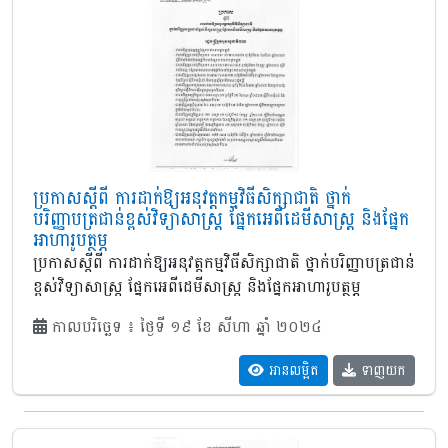
ប្រកាសស្តីពី ការដាក់ឱ្យអនុវត្តកម្មវិធីសិក្សាជាតិ ថ្នាក់
បរិញ្ញាបត្រជាន់ខ្ពស់វិទ្យាសាស្ត្រ ផ្នែកអេពីដេមីសាស្ត្រ និងផ្នែក
អាហារូបត្ថម្ភ
ប្រកាសស្តីពី ការដាក់ឱ្យអនុវត្តកម្មវិធីសិក្សាជាតិ ថ្នាក់បរិញ្ញាបត្រជាន់
ខ្ពស់វិទ្យាសាស្ត្រ ផ្នែកអេពីដេមីសាស្ត្រ និងផ្នែកអាហារូបត្ថម្ភ
កាលបរិច្ឆេទ ៖ ថ្ងៃទី ១៩ ខែ សីហា ឆ្នាំ ២០២៤
អានលម្អិត
ទាញយក