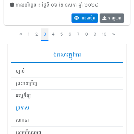
កាលបរិច្ឆេទ ៖ ថ្ងៃទី ០៦ ខែ ឧសភា ឆ្នាំ ២០២៤
អានលម្អិត
ទាញយក
«
1
2
3
4
5
6
7
8
9
10
»
ឯកសារផ្លូវការ
ច្បាប់
ព្រះរាជក្រឹត្យ
អនុក្រឹត្យ
ប្រកាស
សារាចរ
សេចក្តីសម្រេច