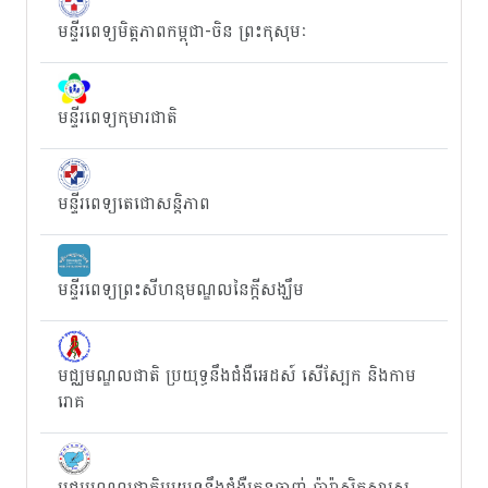
មន្ទីរពេទ្យមិត្តភាពកម្ពុជា-ចិន ព្រះកុសុមៈ
មន្ទីរពេទ្យកុមារជាតិ
មន្ទីរពេទ្យតេជោសន្តិភាព
មន្ទីរពេទ្យព្រះសីហនុមណ្ឌលនៃក្តីសង្ឃឹម
មជ្ឈមណ្ឌលជាតិ ប្រយុទ្ធនឹងជំងឺអេដស៍ សើស្បែក និងកាម
រោគ
មជ្ឈមណ្ឌលជាតិប្រយុទ្ធនឹងជំងឺគ្រុនចាញ់ ប៉ារ៉ាស៊ិតសាស្រ្ត