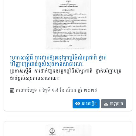
ប្រកាសស្តីពី ការដាក់ឱ្យអនុវត្តកម្មវិធីសិក្សាជាតិ ថ្នាក់
បរិញ្ញាបត្រជាន់ខ្ពស់សុខភាពសាធារណៈ
ប្រកាសស្តីពី ការដាក់ឱ្យអនុវត្តកម្មវិធីសិក្សាជាតិ ថ្នាក់បរិញ្ញាបត្រ
ជាន់ខ្ពស់សុខភាពសាធារណៈ
កាលបរិច្ឆេទ ៖ ថ្ងៃទី ១៩ ខែ សីហា ឆ្នាំ ២០២៤
អានលម្អិត
ទាញយក