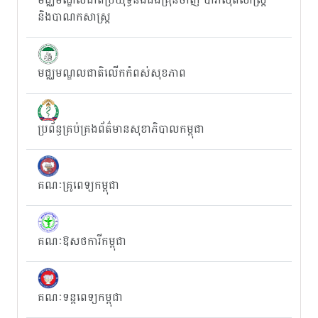
និងបាណកសាស្រ្ត
មជ្ឈមណ្ឌលជាតិលើកកំពស់សុខភាព
ប្រព័ន្ធគ្រប់គ្រងព័ត៌មានសុខាភិបាលកម្ពុជា
គណៈគ្រូពេទ្យកម្ពុជា
គណៈឱសថការីកម្ពុជា
គណៈទន្តពេទ្យកម្ពុជា