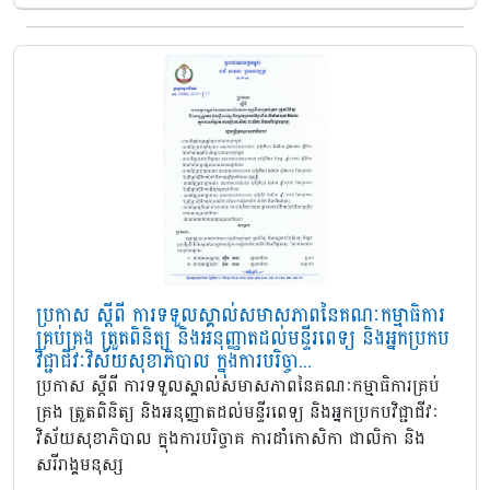
ប្រកាស ស្តីពី ការទទួលស្គាល់សមាសភាពនៃគណៈកម្មាធិការ
គ្រប់គ្រង ត្រួតពិនិត្យ និងអនុញ្ញាតដល់មន្ទីរពេទ្យ និងអ្នកប្រកប
វិជ្ជាជីវៈវិស័យសុខាភិបាល ក្នុងការបរិច្ចា...
ប្រកាស ស្តីពី ការទទួលស្គាល់សមាសភាពនៃគណៈកម្មាធិការគ្រប់
គ្រង ត្រួតពិនិត្យ និងអនុញ្ញាតដល់មន្ទីរពេទ្យ និងអ្នកប្រកបវិជ្ជាជីវៈ
វិស័យសុខាភិបាល ក្នុងការបរិច្ចាគ ការដាំកោសិកា ជាលិកា និង
សរីរាង្គមនុស្ស