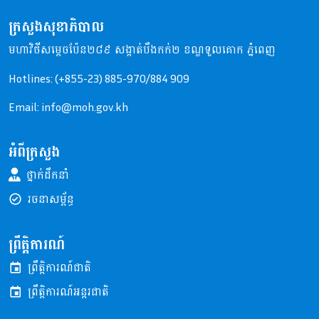
ក្រសួងសុខាភិបាល
មហាវិថីសម្តេចប៉ែន២៨៩ សង្កាត់បឹងកក់២ ខណ្ឌទួលគោក ភ្នំពេញ
Hotlines: (+855-23) 885-970/884 909
Email: info@moh.gov.kh
អំពីក្រសួង
ថ្នាក់ដឹកនាំ
រចនាសម្ព័ន្ធ
ព្រឹត្តិការណ៍
ព្រឹត្តិការណ៍ជាតិ
ព្រឹត្តិការណ៍អន្តរជាតិ