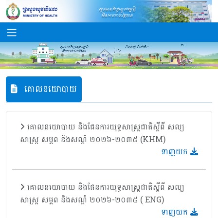
គោលនយោបាយ
គោលនយោបាយ និងផែនការយុទ្ធសាស្រ្តជាតិស្តីពី សល្យ
សាស្រ្ត សម្ភព និងសណ្តំ ២០២៦-២០៣៥ (KHM)
ទាញយក
គោលនយោបាយ និងផែនការយុទ្ធសាស្រ្តជាតិស្តីពី សល្យ
សាស្រ្ត សម្ភព និងសណ្តំ ២០២៦-២០៣៥ ( ENG)
ទាញយក