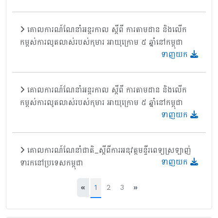
គោលការណ៍ណែនាំអន្តរកាល ស្តីពី ការតាមដាន និងលើក
កម្ពស់ការលូតលាស់របស់កុមារ អាយុក្រោម ៥ ឆ្នាំនៅកម្ពុជា
ទាញយក
គោលការណ៍ណែនាំអន្តរកាល ស្តីពី ការតាមដាន និងលើក
កម្ពស់ការលូតលាស់របស់កុមារ អាយុក្រោម ៥ ឆ្នាំនៅកម្ពុជា
ទាញយក
គោលការណ៍ណែនាំជាតិ_ស្ដីពីការអនុវត្តមន្ទីរពេទ្យស្រឡាញ់
ទាញយក
ទារកនៅប្រទេសកម្ពុជា
«
1
2
3
»