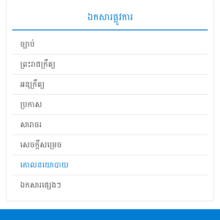
ឯកសារផ្លូវការ
ច្បាប់
ព្រះរាជក្រឹត្យ
អនុក្រឹត្យ
ប្រកាស
សារាចរ
សេចក្តីសម្រេច
គោលនយោបាយ
ឯកសារផ្សេងៗ