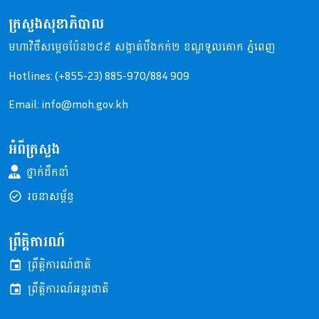
ក្រសួងសុខាភិបាល
មហាវិថីសម្តេចប៉ែន២៨៩ សង្កាត់បឹងកក់២ ខណ្ឌទួលគោក ភ្នំពេញ
Hotlines: (+855-23) 885-970/884 909
Email: info@moh.gov.kh
អំពីក្រសួង
ថ្នាក់ដឹកនាំ
រចនាសម្ព័ន្ធ
ព្រឹត្តិការណ៍
ព្រឹត្តិការណ៍ជាតិ
ព្រឹត្តិការណ៍អន្តរជាតិ