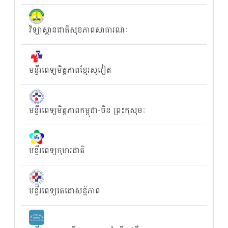
វិទ្យាស្ថានជាតិសុខភាពសាធារណៈ
មន្ទីរពេទ្យមិត្តភាពខ្មែរសូវៀត
មន្ទីរពេទ្យមិត្តភាពកម្ពុជា-ចិន ព្រះកុសុមៈ
មន្ទីរពេទ្យកុមារជាតិ
មន្ទីរពេទ្យតេជោសន្តិភាព