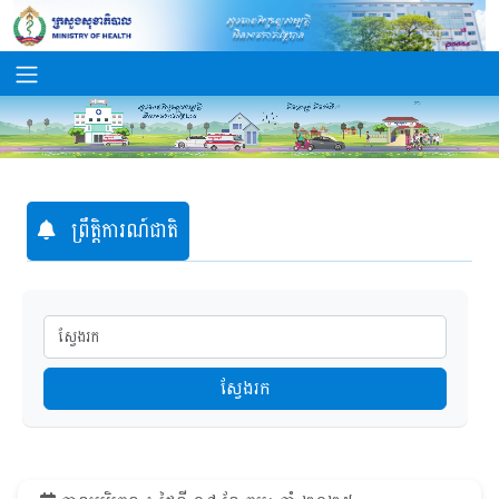
ព្រឹត្តិការណ៍ជាតិ
ស្វែងរក