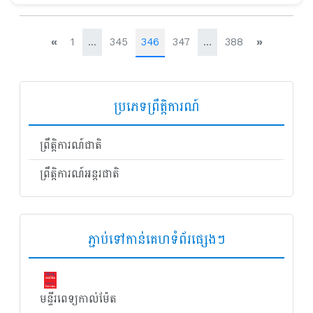
«
1
...
345
346
347
...
388
»
ប្រភេទព្រឹត្តិការណ៍
ព្រឹត្តិការណ៍ជាតិ
ព្រឹត្តិការណ៍អន្តរជាតិ
ភ្ជាប់​ទៅ​កាន់​គេហទំព័រ​ផ្សេងៗ
មន្ទីរពេទ្យកាល់ម៉ែត