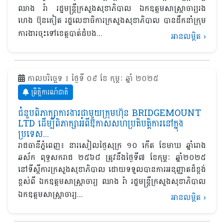
ឈាង រ៉ា រដ្ឋមន្រ្តីក្រសួងសុខាភិបាល ឯកឧត្តមសាស្ត្រាចារ្យរង
ហេង ប៊ុនគៀត រដ្ឋលេខាធិការក្រសួងសុខាភិបាល បានដឹកនាំក្រុម
ការងារចុះទៅខេត្តបាត់ដំបង...
អានលម្អិត
›
កាលបរិច្ឆេទ ៖ ថ្ងៃទី ០៩ ខែ កុម្ភៈ ឆ្នាំ ២០២៥
ព្រឹត្តិការណ៍ជាតិ
ជំនួបពិភាក្សាការងារជាមួយក្រុមហ៊ុន BRIDGEMOUNT
LTD ដើម្បីពិភាក្សាអំពីឱកាសសហប្រតិបត្តិការនៅក្នុង
ប្រទេស...
រាជធានីភ្នំពេញ៖ នារសៀលថ្ងៃសុក្រ ១០ កើត ខែមាឃ ឆ្នាំរោង
ឆស័ក ពុទ្ធសករាជ ២៥៦៨ ត្រូវនឹងថ្ងៃទី៧ ខែកុម្ភៈ ឆ្នាំ២០២៥
នៅទីស្ដីការក្រសួងសុខាភិបាល ដោយទទួលបានការអនុញ្ញាតដ៏ខ្ពង់
ខ្ពស់ពី ឯកឧត្តមសាស្ត្រាចារ្យ ឈាង រ៉ា រដ្ឋមន្ត្រីក្រសួងសុខាភិបាល
ឯកឧត្តមសាស្ត្រាចារ្យ...
អានលម្អិត
›