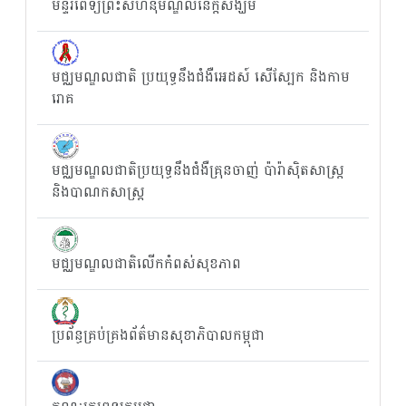
មន្ទីរពេទ្យព្រះសីហនុមណ្ឌលនៃក្តីសង្ឃឹម
មជ្ឈមណ្ឌលជាតិ ប្រយុទ្ធនឹងជំងឺអេដស៍ សើស្បែក និងកាម
រោគ
មជ្ឈមណ្ឌលជាតិប្រយុទ្ធនឹងជំងឺគ្រុនចាញ់ ប៉ារ៉ាស៊ិតសាស្រ្ត
និងបាណកសាស្រ្ត
មជ្ឈមណ្ឌលជាតិលើកកំពស់សុខភាព
ប្រព័ន្ធគ្រប់គ្រងព័ត៌មានសុខាភិបាលកម្ពុជា