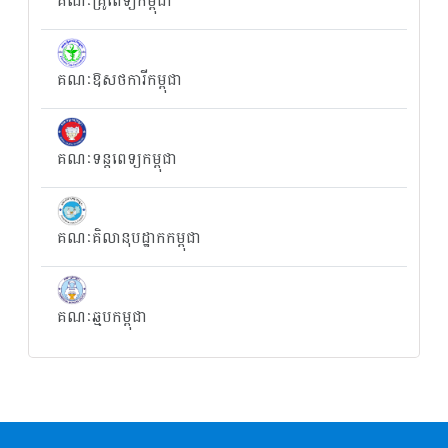
គណៈគ្រូពេទ្យកម្ពុជា
គណៈឱសថការីកម្ពុជា
គណៈទន្តពេទ្យកម្ពុជា
គណៈគិលានុបដ្ឋាកកម្ពុជា
គណៈឆ្មបកម្ពុជា