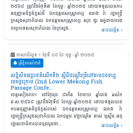
២៥៦៨ ត្រូវនឹងថ្ងៃទី៧ ខែកុម្ភៈ ឆ្នាំ២០២៥ ដោយទទួលបានការ
អនុញ្ញាតដ៏ខ្ពង់ខ្ពស់ពី ឯកឧត្តមសាស្រ្តាចារ្យ ឈាង រ៉ា រដ្ឋមន្ត្រី
ក្រសួងសុខាភិបាល ឯកឧត្តមសាស្ត្រាចារ្យ សុខ ជួរ អគ្គនាយករង
បច្ចេកទេសសុខាភិបាល នៃក្រសួង...
អានលម្អិត
›
កាលបរិច្ឆេទ ៖ ថ្ងៃទី ០៨ ខែ កុម្ភៈ ឆ្នាំ ២០២៥
ព្រឹត្តិការណ៍ជាតិ
សន្និសីទអន្តរជាតិលើកទី២ ស្ដីពីជណ្ដើរត្រីនៅតាមដងទន្លេ
មេគង្គក្រោម (2nd Lower Mekong Fish
Passage Confe...
ខេត្ត​សៀមរាប៖ នៅថ្ងៃពុធ ៨កេីត​ ខែមាឃ ឆ្នាំរោង ឆស័ក
ព.ស.២៥៦៨ ត្រូវនឹងថ្ងៃទី៥ ខែកុម្ភៈឆ្នាំ២០២៥ ដោយទទួលបាន
ការអនុញ្ញាតដ៏ខ្ពង់ខ្ពស់របស់ ឯកឧត្តមសាស្រ្តាចារ្យ ឈាង រ៉ា
រដ្ឋមន្រ្តីក្រសួងសុខាភិបាល ឯកឧត្ដម វេជ្ជបណ្ឌិត ពាស់ មូស្លីម អនុ
រដ្ឋលេខាធិការបានចូល​រួម​ជា...
អានលម្អិត
›