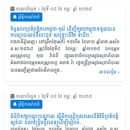
កាលបរិច្ឆេទ ៖ ថ្ងៃទី ០៨ ខែ កុម្ភៈ ឆ្នាំ ២០២៥
ព្រឹត្តិការណ៍ជាតិ
កិច្ចសហប្រតិបត្តិការកម្ពុជា-កូរ៉េ ដើម្បីកុមារកម្ពុជាទទួលបាន
ការព្យាបាលជំងឺបេះដូង សង្គ្រោះជីវិត ទំនើប...
រាជធានីភ្នំពេញ៖ នៅព្រឹកថ្ងៃសៅរ៍ ១៥កើត ខែមាឃ ឆ្នាំរោង ឆស័ក
ព.ស.២៥៦៨ ត្រូវនឹងថ្ងៃទី៨ ខែកុម្ភៈ ឆ្នាំ២០២៥ ឯកឧត្តម
សាស្ត្រាចារ្យ កុយ វ៉ាន់នី រដ្ឋលេខាធិការក្រសួងសុខាភិបាល
តំណាងឯកឧត្តមសាស្ត្រាចារ្យ ឈាង រ៉ា រដ្ឋមន្ត្រីក្រសួងសុខាភិបាល
បានអញ្ជើញជាអធិបតីភាពក្នុង...
អានលម្អិត
›
កាលបរិច្ឆេទ ៖ ថ្ងៃទី ០៨ ខែ កុម្ភៈ ឆ្នាំ ២០២៥
ព្រឹត្តិការណ៍ជាតិ
ពិធីបិទវគ្គបណ្តុះបណ្តាល ស្តីពីការរៀបសរសេរ​នីតិវិធីប្រតិបត្តិ
ស្តង់ដា ដល់មន្ត្រីមន្ទីរពេទ្យដើម្បីរៀបចំ...
ខេត្តកំពត៖ ថ្ងៃសុក្រ ១០កើត ខែមាឃ ឆ្នាំរោង ឆស័ក ព.ស.