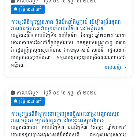
កាលបរិច្ឆេទ ៖ ថ្ងៃទី ០៩ ខែ កុម្ភៈ ឆ្នាំ ២០២៥
ព្រឹត្តិការណ៍ជាតិ
ការចុះពិនិត្យវឌ្ឍនភាព និងដឹកនាំកិច្ចប្រជុំ ដើម្បីពង្រឹងគុណ
ភាពការផ្តល់សេវាសុខាភិបាលជុំទី៣ នៅមន្ទីរពេទ...
ខេត្តរតនគិរី៖ ចាប់ពីថ្ងៃទី៦ ដល់ថ្ងៃទី៧ ខែកុម្ភៈ ឆ្នាំ២០២៥ ដោយ
គោរពតាមការណែនាំដ៏ខ្ពង់ខ្ពស់របស់ ឯកឧត្ដមសាស្ត្រាចារ្យ ឈាង
រ៉ា រដ្ឋមន្ត្រីក្រសួងសុខាភិបាល ឯកឧត្តម សាន់ សាប់អី រដ្ឋលេខាធិ
ការក្រសួងសុខាភិបាល ទទួលបន្ទុកចុះជួយពង្រឹងគុណភាពសេវា
មន្ទីរពេ...
អានលម្អិត
›
កាលបរិច្ឆេទ ៖ ថ្ងៃទី ០៩ ខែ កុម្ភៈ ឆ្នាំ ២០២៥
ព្រឹត្តិការណ៍ជាតិ
ការចុះត្រួតពិនិត្យការងារគ្រប់គ្រងឱសថនៅក្នុងមណ្ឌលសុខ
ភាព មន្ទីរពេទ្យបង្អែកស្រុក និងមន្ទីរពេទ្យបង្អែកខេ...
ខេត្តបាត់ដំបង៖ ចាប់ពីថ្ងៃទី៣ ដល់ថ្ងៃទី៧ ខែកុម្ភៈ ឆ្នាំ២០២៥
ដោយទទួលបានអនុសាសន៍ដ៏ខ្ពង់ខ្ពស់ពី ឯកឧត្តមសាស្រ្តាចារ្យ