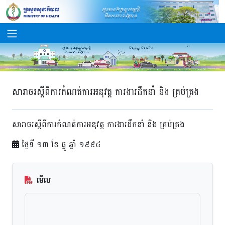
សារាចរស្តីពីការកំណត់ការអនុវត្ត ការងារដឹកនាំ និង គ្រប់គ្រង
សារាចរស្តីពីការកំណត់ការអនុវត្ត ការងារដឹកនាំ និង គ្រប់គ្រង
ថ្ងៃទី ១៣ ខែ ធ្នូ ឆ្នាំ ១៩៩៤
មើល