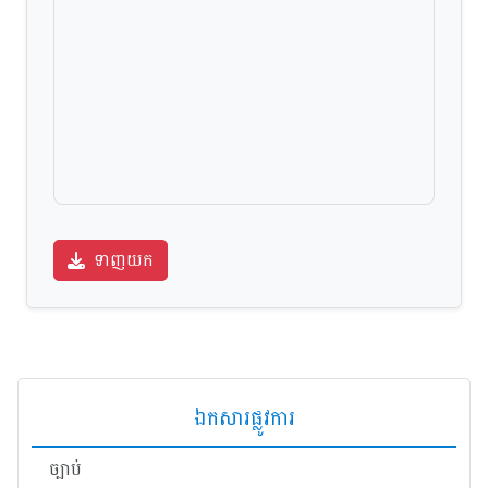
ទាញយក
ឯកសារផ្លូវការ
ច្បាប់