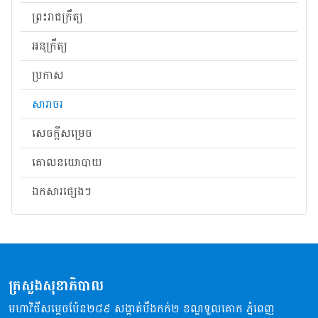
ព្រះរាជក្រឹត្យ
អនុក្រឹត្យ
ប្រកាស
សារាចរ
សេចក្តីសម្រេច
គោលនយោបាយ
ឯកសារផ្សេងៗ
ក្រសួងសុខាភិបាល
មហាវិថីសម្តេចប៉ែន២៨៩ សង្កាត់បឹងកក់២ ខណ្ឌទួលគោក ភ្នំពេញ