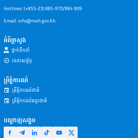
Hotlines: (+855-23) 885-970/884 909
Email: info@moh.gov.kh
អំពីក្រសួង
ថ្នាក់ដឹកនាំ
រចនាសម្ព័ន្ធ
ព្រឹត្តិការណ៍
ព្រឹត្តិការណ៍ជាតិ
ព្រឹត្តិការណ៍អន្តរជាតិ
បណ្តាញសង្គម