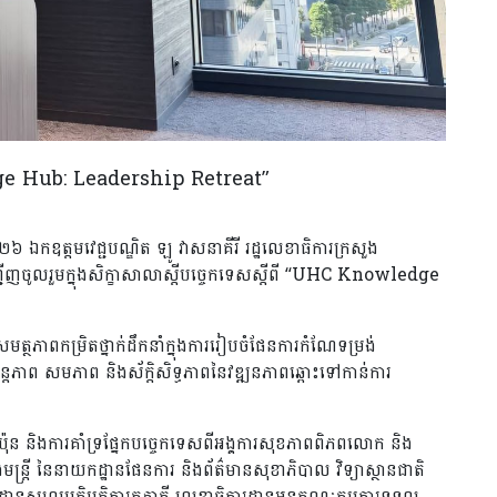
edge Hub: Leadership Retreat”
ាំ២០២៦ ឯកឧត្តមវេជ្ជបណ្ឌិត ឡូ វាសនាគីរី រដ្ឋលេខាធិការក្រសួង
ជើញចូលរួមក្នុងសិក្ខាសាលាស្តីបច្ចេកទេសស្តីពី “UHC Knowledge
ភាពកម្រិតថ្នាក់ដឹកនាំក្នុងការរៀបចំផែនការកំណែទម្រង់
ិរន្តភាព សមភាព និងស័ក្តិសិទ្ធភាពនៃវឌ្ឍនភាពឆ្ពោះទៅកាន់ការ
លជប៉ុន និងការគាំទ្រផ្នែកបច្ចេកទេសពីអង្គការសុខភាពពិភពលោក និង
្ត្រី នៃនាយកដ្ឋានផែនការ និងព័ត៌មានសុខាភិបាល វិទ្យាស្ថានជាតិ
ានសហប្រតិបត្តិការគូភាគី លេខាធិការដ្ឋានអនុគណៈកម្មការទទួល