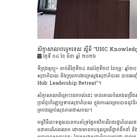
សិក្ខាសាលាបច្ចេកទេស ស្តីពី “UHC Knowl
ថ្ងៃទី ០៤ ខែ មិនា ឆ្នាំ ២០២៦
ទីក្រុងតូក្យូ÷ ចាប់ពីថ្ងៃទី២៤ ដល់ថ្ងៃទី២៨ ខែកុម្ភៈ ឆ្ន
សុខាភិបាល និងក្រុមការងារក្រសួងសុខាភិបាល បានអញ្
Hub: Leadership Retreat”។
សិក្ខាសាលាពិគ្រោះយោបល់នេះ មានគោលបំណងពង្រឹងសមត្ថ
ប្រព័ន្ធហិរញ្ញប្បទានសុខាភិបាល ក្នុងការសម្រេចបាននូវន
គ្របដណ្តប់សុខភាពជាសកល។
កម្មវិធីនេះទទួលបានការគាំទ្រផ្នែកថវិកាពីរាជរដ្ឋាភិបា
ធនាគារពិភពលោក ដោយមានការចូលរួមពីថ្នាក់ដឹកនាំ និងមន
សុខភាពសាធារណៈ នៃក្រសួងសុខាភិបាលកម្ពុជា នាយកដ្ឋ