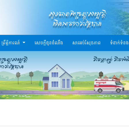
ព្រឹត្តិការណ៍
សេចក្តីជូនដំណឹង
សារអប់រំសុខភាព
ទំនាក់ទំនង