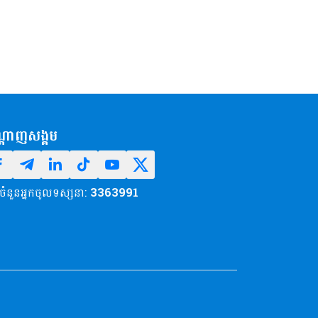
្តាញសង្គម
ចំនួនអ្នកចូលទស្សនា:
3363991