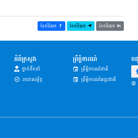
ចែករំលែក
ចែករំលែក
ចែករំលែក
អំពីក្រសួង
ព្រឹត្តិការណ៍
បណ
ថ្នាក់ដឹកនាំ
ព្រឹត្តិការណ៍ជាតិ
រចនាសម្ព័ន្ធ
ព្រឹត្តិការណ៍អន្តរជាតិ