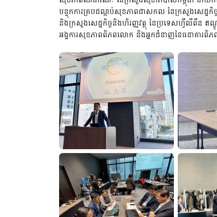
បន្ទុកការគ្របដណ្តប់សុខភាពជាសកល នៃក្រសួងសេដ្ឋកិច្ច និ
និងក្រសួងសេដ្ឋកិច្ចនិងហិរញ្ញវត្ថុ នៃប្រទេសហ្វីលីពីន ឥណ
អង្គការសុខភាពពិភពលោក និងអ្នកជំនាញនៃធនាគារព