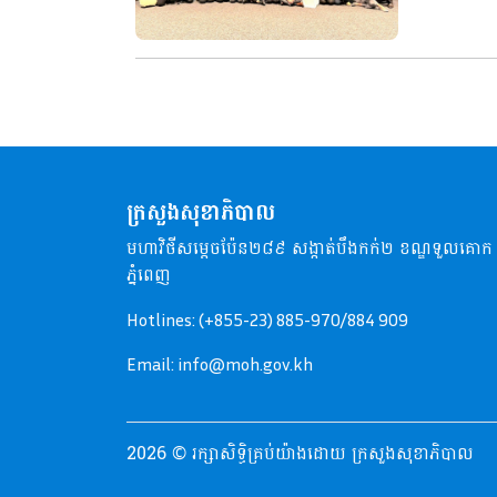
ក្រសួងសុខាភិបាល
មហាវិថីសម្តេចប៉ែន២៨៩ សង្កាត់បឹងកក់២ ខណ្ឌទួលគោក
ភ្នំពេញ
Hotlines: (+855-23) 885-970/884 909
Email: info@moh.gov.kh
2026 © រក្សាសិទ្ធិគ្រប់យ៉ាងដោយ ក្រសួងសុខាភិបាល