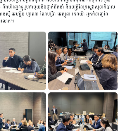
ងហិរញ្ញវត្ថុ រួមជាមួយនឹងថ្នាក់ដឹកនាំ និងមន្ត្រីនៃក្រសួងសុខាភិបាល
្ឌូនេស៊ី អេហ្ស៊ីប ហ្កាណា ណៃហ្សឺរ៊ា អេត្យូពា កេនយ៉ា អ្នកជំនាញនៃ
ិភពលោក។