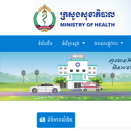
ទំព័រដើម
អំពីក្រសួង
ឯកសារផ្លូវការ
ព័ត៌មានលំអិត